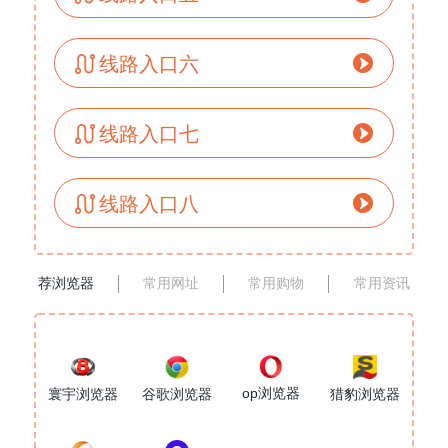
线路入口六
线路入口七
线路入口八
荐浏览器
常用网址
常用购物
常用资讯
op浏览器
寰宇浏览器
谷歌浏览器
猎豹浏览器